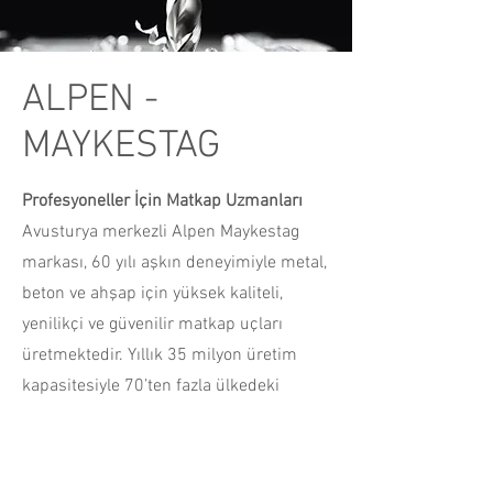
ALPEN -
MAYKESTAG
Profesyoneller İçin Matkap Uzmanları
Avusturya merkezli Alpen Maykestag
markası, 60 yılı aşkın deneyimiyle metal,
beton ve ahşap için yüksek kaliteli,
yenilikçi ve güvenilir matkap uçları
üretmektedir. Yıllık 35 milyon üretim
kapasitesiyle 70’ten fazla ülkedeki
profesyonellere hizmet vermektedir.
Ürünleri incele