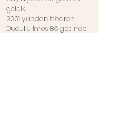
geldik.
2001 yılından itibaren
Dudullu İmes Bölgesi'nde
çok daha geniş bir ürün
yelpazesiyle birçok
markanın bayilikleri ve
ithalatımız olan Sharker
tescilli markamızla size
daha iyi ve kaliteli hizmet
sunmaktayız.
Karaköy Hırdavat
Esenşehir, Haseki Sokak No:
16 Yukarı Dudullu Ümraniye -
İSTANBUL