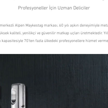
Profesyoneller İçin Uzman Deliciler
merkezli Alpen Maykestag markası, 60 yılı aşkın deneyimiyle meta
ksek kaliteli, yenilikçi ve güvenilir matkap uçları üretmektedir. Yı
 kapasitesiyle 70’ten fazla ülkedeki profesyonellere hizmet verme