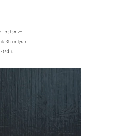
l, beton ve
llık 35 milyon
ktedir.