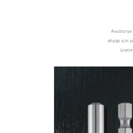
Avusturya 
ahşap için yü
üretim